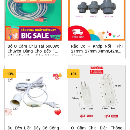
Bộ Ổ Cắm Chịu Tải 6000w:
Rắc Co – Khớp Nối : Phi
Chuyên Dùng Cho Bếp Từ-
21mm, 27mm,34mm,42mm,
Nồi Nấu Lẩu : Dây Dài 3m,
49mm
5m, 10m
-13%
-10%
Đui Đèn Liền Dây Có Công
Ổ Cắm Chia Điện Thông