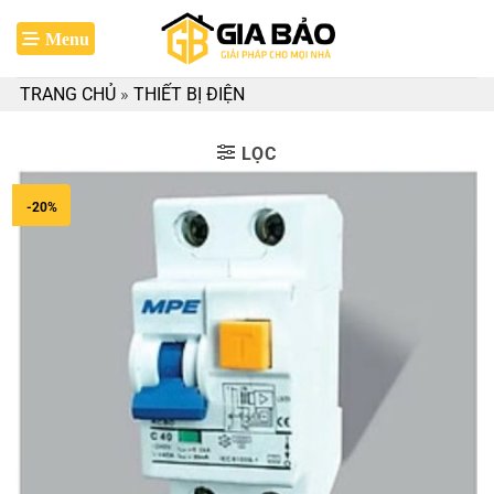
Bỏ
qua
nội
TRANG CHỦ
»
THIẾT BỊ ĐIỆN
dung
LỌC
-20%