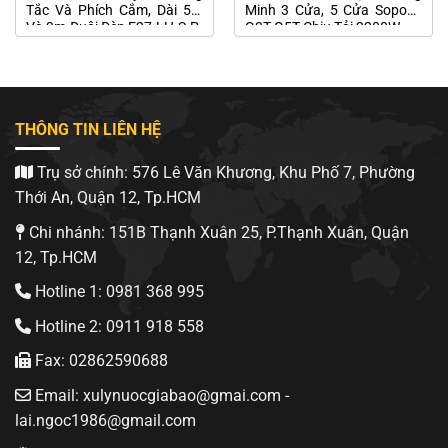
Tắc Và Phích Cắm, Dài 5m
Minh 3 Cửa, 5 Cửa Sopoka
Và 3m Đuôi Đèn E27 LH-S-P-
Q3T Q5T Chịu Tải 2200W
5m
THÔNG TIN LIÊN HỆ
Trụ sở chính: 576 Lê Văn Khương, Khu Phố 7, Phường
Thới An, Quận 12, Tp.HCM
Chi nhánh: 151B Thạnh Xuân 25, P.Thạnh Xuân, Quận
12, Tp.HCM
Hotline 1: 0981 368 995
Hotline 2: 0911 918 558
Fax: 02862590688
Email: xulynuocgiabao@gmai.com -
lai.ngoc1986@gmail.com