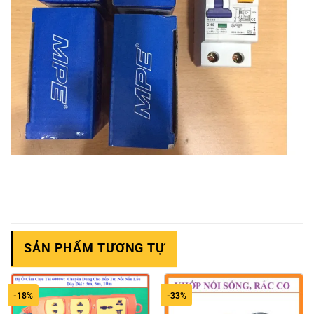
SẢN PHẨM TƯƠNG TỰ
-18%
-33%