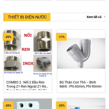
Phun Sương Hoặc Máy Lọc
Nước RO 24V
THIẾT BỊ ĐIỆN NƯỚC
Xem tất cả
-20%
-17%
COMBO 2 : Nối 2 Đầu Ren
Bộ Thân Con Thỏ – Bình
Trong 21-Ren Ngoài 21-Ren
Minh : Phi 60mm, Phi 90mm
Trong Ren Ngoài 21- Cà Rá
21- 27 Inox
-20%
-25%