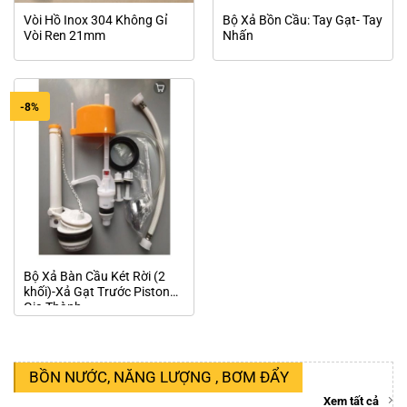
Vòi Hồ Inox 304 Không Gỉ
Bộ Xả Bồn Cầu: Tay Gạt- Tay
Vòi Ren 21mm
Nhấn
-8%
Bộ Xả Bàn Cầu Két Rời (2
khối)-Xả Gạt Trước Piston
Gia Thành
BỒN NƯỚC, NĂNG LƯỢNG , BƠM ĐẨY
Xem tất cả