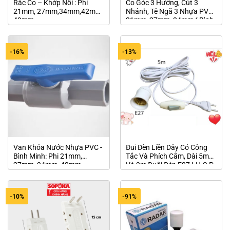
Rắc Co – Khớp Nối : Phi
Co Góc 3 Hướng, Cút 3
21mm, 27mm,34mm,42mm,
Nhánh, Tê Ngã 3 Nhựa PVC :
49mm
21mm, 27mm, 34mm ( Bình
Minh Hoặc Siêu Thành)
-16%
-13%
Van Khóa Nước Nhựa PVC -
Đui Đèn Liền Dây Có Công
Bình Minh: Phi 21mm,
Tắc Và Phích Cắm, Dài 5m
27mm, 34mm, 42mm,
Và 3m Đuôi Đèn E27 LH-S-P-
49mm
5m
-10%
-91%