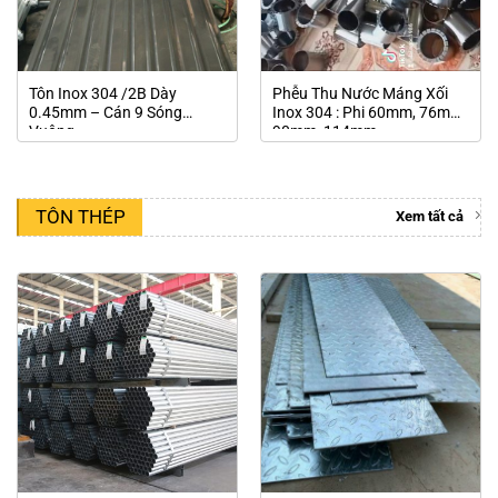
Tôn Inox 304 /2B Dày
Phễu Thu Nước Máng Xối
0.45mm – Cán 9 Sóng
Inox 304 : Phi 60mm, 76mm,
Vuông
90mm, 114mm
TÔN THÉP
Xem tất cả