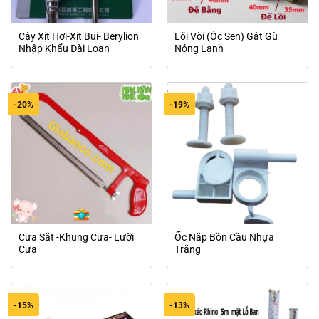
Cây Xịt Hơi-Xịt Bụi- Berylion
Lõi Vòi (Óc Sen) Gật Gù
Nhập Khẩu Đài Loan
Nóng Lạnh
-20%
-19%
Cưa Sắt -Khung Cưa- Lưỡi
Ốc Nắp Bồn Cầu Nhựa
Cưa
Trắng
-15%
-13%