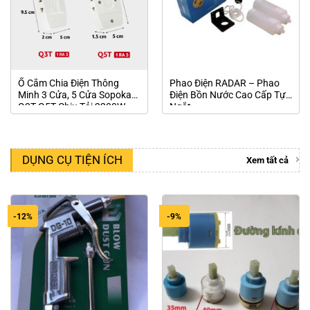
Ổ Cắm Chia Điện Thông
Phao Điện RADAR – Phao
Minh 3 Cửa, 5 Cửa Sopoka
Điện Bồn Nước Cao Cấp Tự
Q3T Q5T Chịu Tải 2200W
Ngắt
DỤNG CỤ TIỆN ÍCH
Xem tất cả
-12%
-9%