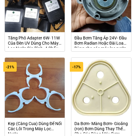
Tăng Phô Adapter 6W- 11W
Đầu Bơm Tăng Áp 24V- Đầu
Của Đèn UV Dùng Cho Máy
Bơm Radian Hoặc Đài Loan-
Lọc Nước Gia Đình- 4 Chấu
Dùng cho các máy lọc nước
R.O, giàn phun sương
-21%
-17%
Kẹp (Càng Cua) Dùng Để Nối
Da Bơm- Màng Bơm- Gioăng
Các Lõi Trong Máy Lọc
(ron) Bơm Dùng Thay Thế
Nước
Cho Các Dòng Máy Bơm