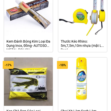
Kem Đánh Bóng Kim Loại Đa
Thước Kéo Rhino:
Dụng Inox, Đồng- AUTOSOL
5m,7,5m,10m nhựa (mặt Lỗ
METAL POLISH
Ban)
-17%
-10%