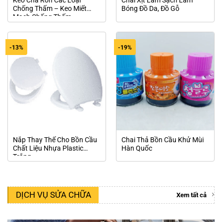
Keo Chà Ron Các Loại
Chai Xịt Làm Sạch Làm
Chống Thấm – Keo Miết
Bóng Đồ Da, Đồ Gỗ
Mạch Chống Thấm
-13%
-19%
Nắp Thay Thế Cho Bồn Cầu
Chai Thả Bồn Cầu Khử Mùi
Chất Liệu Nhựa Plastic
Hàn Quốc
Trắng
DỊCH VỤ SỬA CHỮA
Xem tất cả