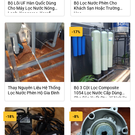
Bộ Lõi UF Hàn Quốc Dùng
Bộ Lọc Nước Phèn Cho
Cho Máy Lọc Nước Nóng
Khách Sạn Hoặc Trường
Lạnh: Kangaroo, Karofi,
Học
CNC, Sunhouse
-17%
Thay Nguyên Liệu Hệ Thống
Bộ 3 Cột Lọc Composite
Lọc Nước Phèn Hộ Gia Đình
1054 Lọc Nước Cấp Dùng
Cho Sản Xuất Cty , Xí Nghiệp
-18%
-8%