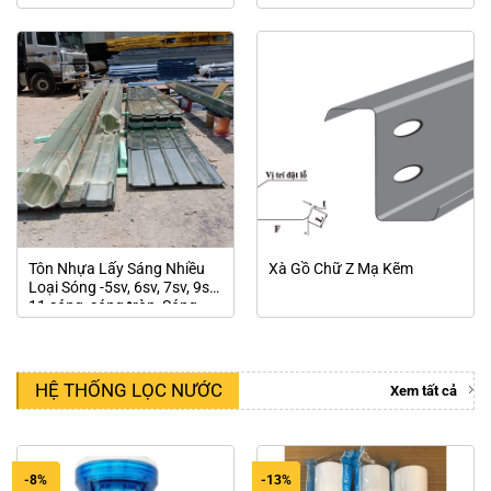
Tôn Nhựa Lấy Sáng Nhiều
Xà Gồ Chữ Z Mạ Kẽm
Loại Sóng -5sv, 6sv, 7sv, 9sv,
11 sóng ,sóng tròn, Sóng
Kiploc, Simlock 2 sóng…….
HỆ THỐNG LỌC NƯỚC
Xem tất cả
-8%
-13%