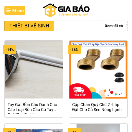
Bỏ
qua
nội
dung
THIẾT BỊ VỆ SINH
Xem tất cả
-14%
-16%
Tay Gạt Bồn Cầu Dành Cho
Cặp Chân Quỳ Chữ Z -Lắp
Các Loại Bồn Cầu Có Tay
Đặt Cho Củ Sen Nóng Lạnh
Gạt Phía Trước