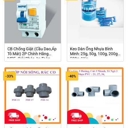
CB Chống Giật (Cầu Dao,Áp
Keo Dán Ống Nhựa Bình
Tô Mát) 2P Chính Hãng
Minh: 25g, 50g, 100g, 200g,
MPE- Giải Pháp An Toàn
500g, 1Kg
Cho Các Thiết Bị Trong Gia
Đình Nhà Bạn
-33%
-40%